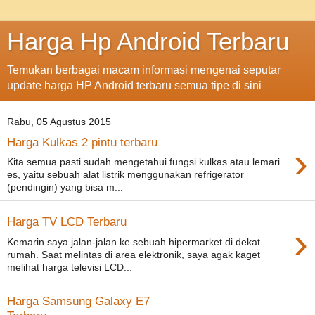
Harga Hp Android Terbaru
Temukan berbagai macam informasi mengenai seputar
update harga HP Android terbaru semua tipe di sini
Rabu, 05 Agustus 2015
Harga Kulkas 2 pintu terbaru
›
Kita semua pasti sudah mengetahui fungsi kulkas atau lemari
es, yaitu sebuah alat listrik menggunakan refrigerator
(pendingin) yang bisa m...
Harga TV LCD Terbaru
›
Kemarin saya jalan-jalan ke sebuah hipermarket di dekat
rumah. Saat melintas di area elektronik, saya agak kaget
melihat harga televisi LCD...
Harga Samsung Galaxy E7